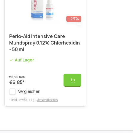
-23%
Perio-Aid Intensive Care
Mundspray 0,12% Chlorhexidin
- 50 ml
Auf Lager
€8,95
UVP
€6,85
*
Vergleichen
* Inkl. MwSt. zzgl.
Versandkosten