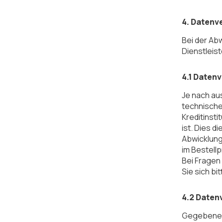
4. Datenv
Bei der Ab
Dienstleist
4.1 Daten
Je nach au
technischen
Kreditinst
ist. Dies d
Abwicklung
im Bestellp
Bei Fragen
Sie sich b
4.2 Daten
Gegebenenf