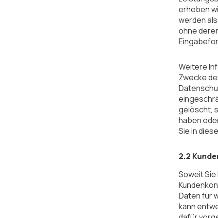
erheben wi
werden als
ohne deren
Eingabefor
Weitere In
Zwecke der
Datenschut
eingeschrä
gelöscht, s
haben oder
Sie in dies
2.2 Kund
Soweit Sie 
Kundenkont
Daten für 
kann entwe
dafür vorg