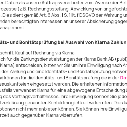
n Daten als unsere Auftragsverarbeiter zum Zwecke der Bet
ozesse (z.B. Rechnungsstellung, Abwicklung von angefocht
 Dies dient gemäß Art. 6 Abs. 1 S. 1 lit. f DSGVO der Wahrun
den berechtigten Interessen an unserer Absicherung gegen 
anagement.
itäts- und Bonitätsprüfung bei Auswahl von Klarna Zahlu
schrift, Kauf auf Rechnung via Klarna
ich für die Zahlungsdienstleistungen der Klarna Bank AB (pub
larna) entscheiden, bitten wir Sie um Ihre Einwilligung nach Art. 
 der Zahlung und eine Identitäts- und Bonitätsprüfung notwend
 können für die Identitäts- und Bonitätsprüfung die in der
Da
sauskunfteien eingesetzt werden. Die erhaltenen Informatione
sfalls verwendet Klarna für eine abgewogene Entscheidung 
des Vertragsverhältnisses. Ihre Einwilligung können Sie jederz
zerklärung genannten Kontaktmöglichkeit widerrufen. Dies k
tionen nicht mehr anbieten können. Sie können Ihre Einwil
rzeit auch gegenüber Klarna widerrufen.