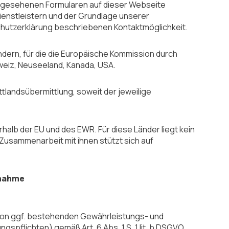
r vorgesehenen Formularen auf dieser Webseite
ienstleistern und der Grundlage unserer
schutzerklärung beschriebenen Kontaktmöglichkeit.
dern, für die die Europäische Kommission durch
eiz, Neuseeland, Kanada, USA.
ttlandsübermittlung, soweit der jeweilige
halb der EU und des EWR. Für diese Länder liegt kein
sammenarbeit mit ihnen stützt sich auf
fnahme
 von ggf. bestehenden Gewährleistungs- und
spflichten) gemäß Art. 6 Abs. 1 S. 1 lit. b DSGVO