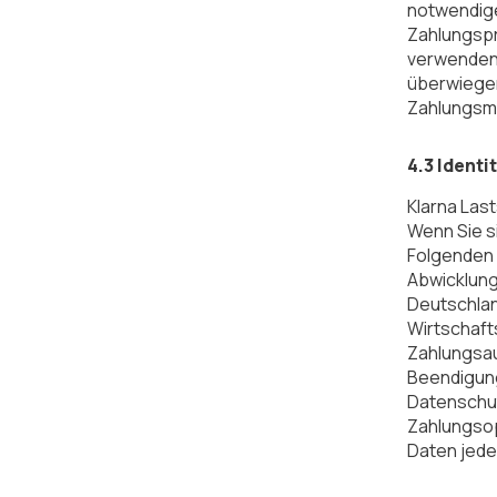
notwendige
Zahlungspr
verwenden.
überwiegen
Zahlungsm
4.3 Ident
Klarna Last
Wenn Sie s
Folgenden K
Abwicklung
Deutschland
Wirtschaft
Zahlungsau
Beendigung 
Datenschut
Zahlungsop
Daten jede