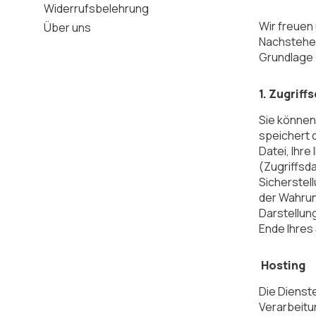
Widerrufsbelehrung
Wir freuen 
Über uns
Nachstehen
Grundlage 
1. Zugriff
Sie können
speichert 
Datei, Ihr
(Zugriffsd
Sicherstel
der Wahrun
Darstellun
Ende Ihres
Hosting
Die Dienst
Verarbeitu