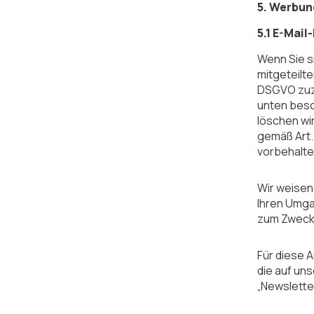
5. Werbun
5.1 E-Mai
Wenn Sie s
mitgeteilte
DSGVO zuzu
unten besc
löschen wir
gemäß Art.
vorbehalten
Wir weisen
Ihren Umga
zum Zwecke
Für diese 
die auf un
„Newslette