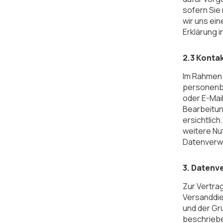
sofern Sie 
wir uns ei
Erklärung i
2.3 Kont
Im Rahmen 
personenbe
oder E-Mail
Bearbeitun
ersichtlich
weitere Nut
Datenverwen
3. Datenv
Zur Vertrag
Versanddien
und der Gr
beschriebe