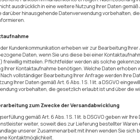
nicht ausdrücklich in eine weitere Nutzung Ihrer Daten gemäß Ar
ne darüber hinausgehende Datenverwendung vorbehalten, die ges
nformieren.
aktaufnahme
der Kundenkommunikation erheben wir zur Bearbeitung Ihrer An
zogene Daten, wenn Sie uns diese bei einer Kontaktaufnahme 
) freiwillig mitteilen. Pflichtfelder werden als solche gekennz
g Ihrer Kontaktaufnahme benötigen. Welche Daten erhoben we
. Nach vollständiger Bearbeitung Ihrer Anfrage werden Ihre Dat
zung Ihrer Daten gemäß Art. 6 Abs. 1 S. 1 lit. a DSGVO eingew
dung vorbehalten, die gesetzlich erlaubt ist und über die wir 
erarbeitung zum Zwecke der Versandabwicklung
serfüllung gemäß Art. 6 Abs. 1 S. 1 lit. b DSGVO geben wir Ihr
stleister weiter, soweit dies zur Lieferung bestellter Waren e
undlage unserer Zusammenarbeit mit ihnen wenden Sie sich bi
ne Kontaktmöglichkeit.