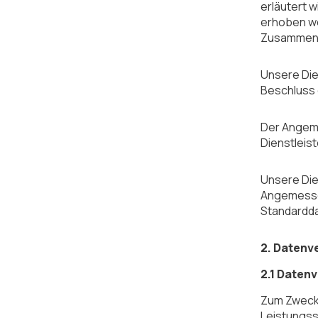
erläutert w
erhoben we
Zusammenar
Unsere Die
Beschluss 
Der Angeme
Dienstleiste
Unsere Die
Angemessen
Standardda
2. Datenv
2.1 Daten
Zum Zwecke
Leistungss