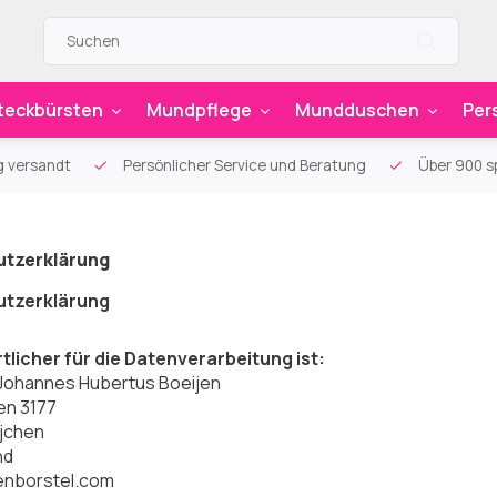
teckbürsten
Mundpflege
Mundduschen
Per
g versandt
Persönlicher Service und Beratung
Über 900 sp
tzerklärung
tzerklärung
licher für die Datenverarbeitung ist:
Johannes Hubertus Boeijen
en 3177
jchen
nd
enborstel.com