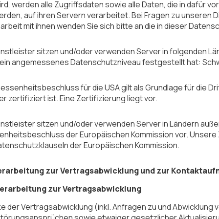
ird, werden alle Zugriffsdaten sowie alle Daten, die in dafü
rden, auf ihren Servern verarbeitet. Bei Fragen zu unseren D
beit mit ihnen wenden Sie sich bitte an die in dieser Daten
nstleister sitzen und/oder verwenden Server in folgenden Län
ein angemessenes Datenschutzniveau festgestellt hat: Schw
ssenheitsbeschluss für die USA gilt als Grundlage für die Dri
r zertifiziert ist. Eine Zertifizierung liegt vor.
nstleister sitzen und/oder verwenden Server in Ländern außer
heitsbeschluss der Europäischen Kommission vor. Unsere Zu
tenschutzklauseln der Europäischen Kommission.
erarbeitung zur Vertragsabwicklung und zur Kontaktau
verarbeitung zur Vertragsabwicklung
 der Vertragsabwicklung (inkl. Anfragen zu und Abwicklung
törungsansprüchen sowie etwaiger gesetzlicher Aktualisierung