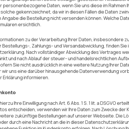
r personenbezogene Daten, wenn Sie uns diese im Rahmen Ihrer 
 solche gekennzeichnet, da wir in diesen Fällen die Daten zw
 Angabe die Bestellung nicht versenden können. Welche Date
mularen ersichtlich.
formationen zu der Verarbeitung Ihrer Daten, insbesondere z
 Bestellungs-, Zahlungs- und Versandabwicklung, finden Sie 
zerklärung. Nach vollständiger Abwicklung des Vertrages wer
nkt und nach Ablauf der steuer- und handelsrechtlichen Aufbew
ofern Sie nicht ausdrücklich in eine weitere Nutzung Ihrer Daten
 wir uns eine darüber hinausgehende Datenverwendung vorbehal
er Erklärung informieren.
enkonto
hierzu Ihre Einwilligung nach Art. 6 Abs. 1 S. 1 lit. a DSGVO erte
os entscheiden, verwenden wir Ihre Daten zum Zwecke der 
weitere zukünftige Bestellungen auf unserer Webseite. Die Lö
der durch eine Nachricht an die in dieser Datenschutzerklär
esehene Funktion im Kundenkonto erfolgen. Nach Löschung I