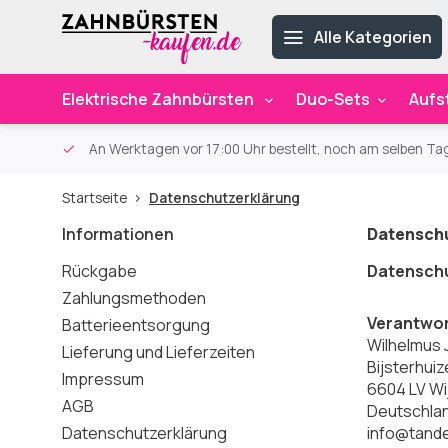
Alle Kategorien
Elektrische Zahnbürsten
Duo-Sets
Aufs
ab 59€
An Werktagen vor 17:00 Uhr bestellt, noch am selben Ta
Startseite
Datenschutzerklärung
Informationen
Datenschu
Rückgabe
Datenschu
Zahlungsmethoden
Verantwort
Batterieentsorgung
Wilhelmus 
Lieferung und Lieferzeiten
Bijsterhuiz
Impressum
6604 LV Wi
AGB
Deutschla
Datenschutzerklärung
info@tand