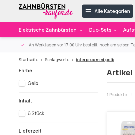
Alle Kategorien
Elektrische Zahnbürsten
Duo-Sets
Aufs
ab 59€
An Werktagen vor 17:00 Uhr bestellt, noch am selben Ta
Startseite
Schlagworte
interprox mini gelb
Farbe
Artikel
Gelb
1 Produkte
Inhalt
6 Stück
Lieferzeit