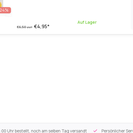
- 6 Stück
-24%
Auf Lager
€4,95
*
€6,50
UVP
 Uhr bestellt, noch am selben Tag versandt
Persönlicher Servi