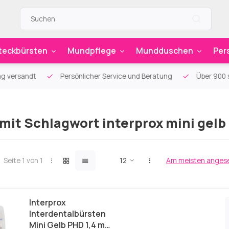
teckbürsten
Mundpflege
Mundduschen
Per
g versandt
Persönlicher Service und Beratung
Über 900 sp
 mit Schlagwort interprox mini gelb
Seite 1 von 1
Am meisten anges
Interprox
Interdentalbürsten
Mini Gelb PHD 1,4 mm