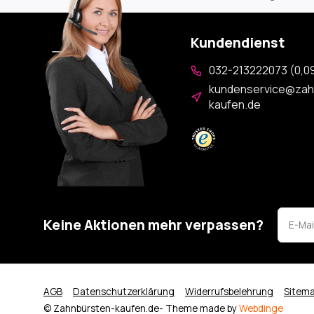
Kundendienst
032-213222073 (0,09
kundenservice@zah
kaufen.de
Keine Aktionen mehr verpassen?
AGB
Datenschutzerklärung
Widerrufsbelehrung
Sitem
© Zahnbürsten-kaufen.de
- Theme made by
Webdinge