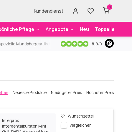
0
Kundendienst
sönliche Pflege
Angebote
Neu
Topseller
Mar
8,9
/
0
ezielle Mundpflegeartikel
Kostenloser Versand
ab 59€
An
ehen
Neueste Produkte
Niedrigster Preis
Höchster Preis
Wunschzettel
Interprox
Vergleichen
Interdentalbürsten Mini
Gelb PHD 1,4 mm entfernt