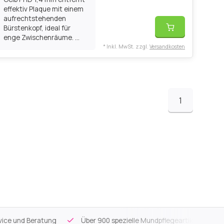
effektiv Plaque mit einem
aufrechtstehenden
Bürstenkopf, ideal für
enge Zwischenräume. ...
* Inkl. MwSt. zzgl.
Versandkosten
1
ce und Beratung
Über 900 spezielle Mundpflegeartikel
Kos