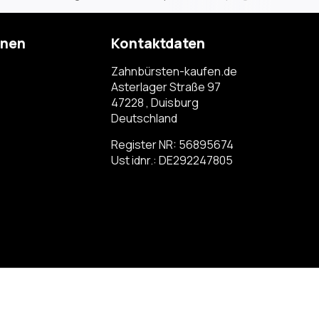
onen
Kontaktdaten
Zahnbürsten-kaufen.de
Asterlager Straße 97
47228 , Duisburg
Deutschland
Register NR: 56895674
Ust idnr.: DE292247805