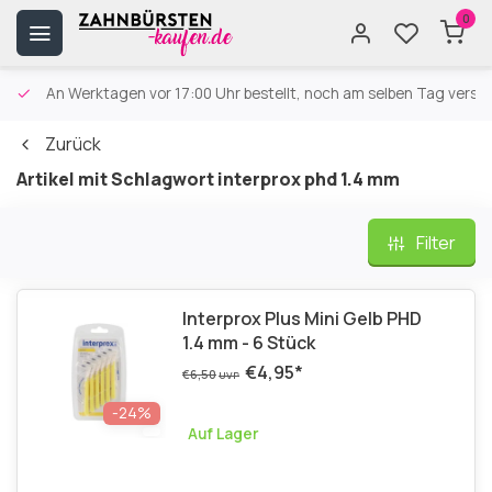
0
An Werktagen vor 17:00 Uhr bestellt, noch am selben Tag versa
Zurück
Artikel mit Schlagwort interprox phd 1.4 mm
Filter
Interprox Plus Mini Gelb PHD
1.4 mm - 6 Stück
€4,95
*
€6,50
UVP
-24%
Auf Lager