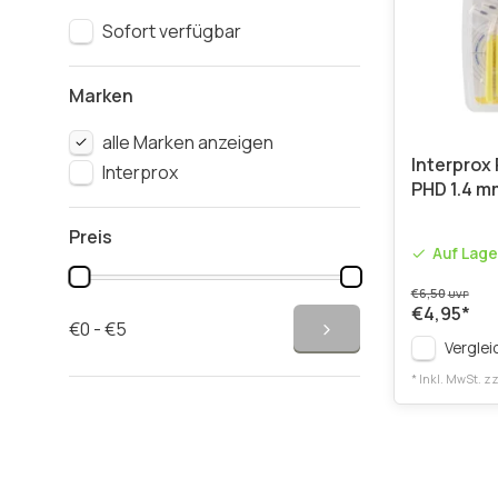
Sofort verfügbar
Marken
alle Marken anzeigen
Interprox 
Interprox
PHD 1.4 mm
Preis
Auf Lage
€6,50
UVP
€4,95
*
€0 - €5
Verglei
* Inkl. MwSt. zz