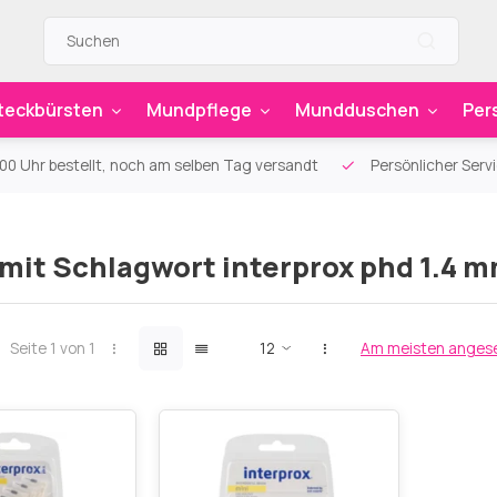
teckbürsten
Mundpflege
Mundduschen
Per
00 Uhr bestellt, noch am selben Tag versandt
Persönlicher Serv
 mit Schlagwort interprox phd 1.4 
Seite 1 von 1
Am meisten anges