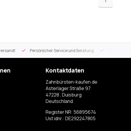
1
versandt
Persönlicher Service und Beratung
Über 900 spe
onen
Kontaktdaten
Zahnbürsten-kaufen.de
Asterlager Straße 97
47228 , Duisburg
Deutschland
Register NR: 56895674
Ust idnr.: DE292247805