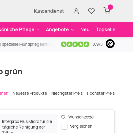
0
Kundendienst
sönliche Pflege
Angebote
Neu
Topseller
Mar
8,9
/
0
ezielle Mundpflegeartikel
Kostenloser Versand
ab 59€
An
o grün
ehen
Neueste Produkte
Niedrigster Preis
Höchster Preis
Wunschzettel
Interprox Plus Micro für die
Vergleichen
tägliche Reinigung der
Zähne.