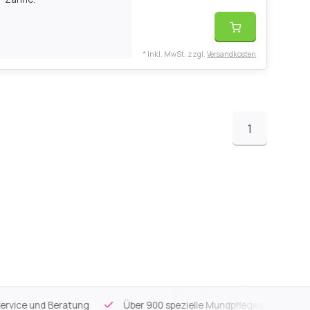
* Inkl. MwSt. zzgl.
Versandkosten
1
ce und Beratung
Über 900 spezielle Mundpflegeartikel
Kos