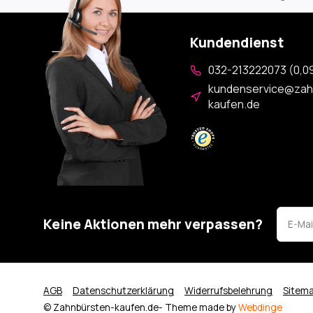
Kundendienst
032-213222073 (0,09
kundenservice@zah
kaufen.de
Keine Aktionen mehr verpassen?
AGB
Datenschutzerklärung
Widerrufsbelehrung
Sitem
© Zahnbürsten-kaufen.de
- Theme made by
Webdinge