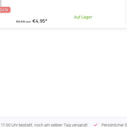
-24%
Auf Lager
€4,95
*
€6,50
UVP
 Uhr bestellt, noch am selben Tag versandt
Persönlicher Servi