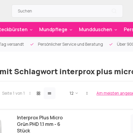
teckbürsten
Mundpflege
Mundduschen
Per
g versandt
Persönlicher Service und Beratung
Über 900 sp
 mit Schlagwort interprox plus micr
Seite 1 von 1
Am meisten anges
Interprox Plus Micro
Grün PHD 1.1 mm - 6
Stück