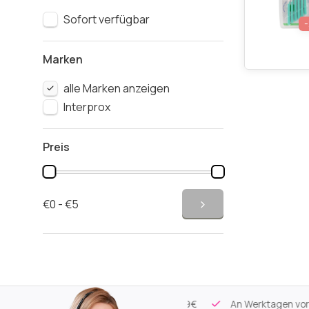
Sofort verfügbar
Marken
alle Marken anzeigen
Interprox
Preis
€0 - €5
tikel
Kostenloser Versand
ab 59€
An Werktagen vor 17:00