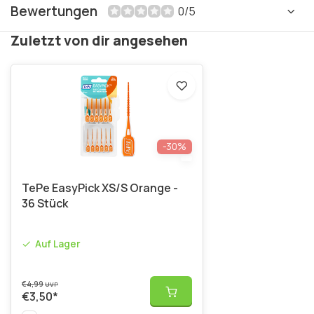
Bewertungen
0/5
Zuletzt von dir angesehen
-30%
TePe EasyPick XS/S Orange -
36 Stück
Auf Lager
€4,99
UVP
€3,50
*