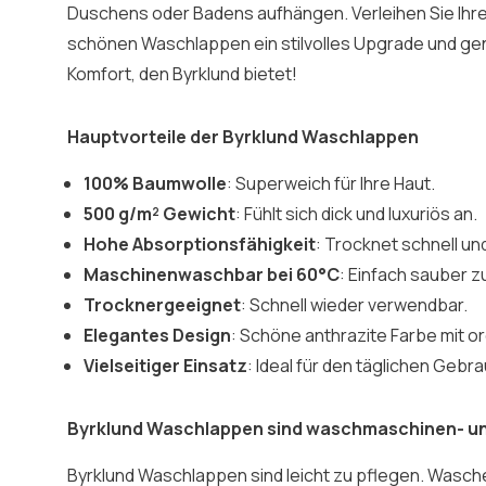
Duschens oder Badens aufhängen. Verleihen Sie Ihr
schönen Waschlappen ein stilvolles Upgrade und gen
Komfort, den Byrklund bietet!
Hauptvorteile der Byrklund Waschlappen
100% Baumwolle
: Superweich für Ihre Haut.
500 g/m² Gewicht
: Fühlt sich dick und luxuriös an.
Hohe Absorptionsfähigkeit
: Trocknet schnell und
Maschinenwaschbar bei 60°C
: Einfach sauber z
Trocknergeeignet
: Schnell wieder verwendbar.
Elegantes Design
: Schöne anthrazite Farbe mit o
Vielseitiger Einsatz
: Ideal für den täglichen Gebr
Byrklund Waschlappen sind waschmaschinen- u
Byrklund Waschlappen sind leicht zu pflegen. Wasc