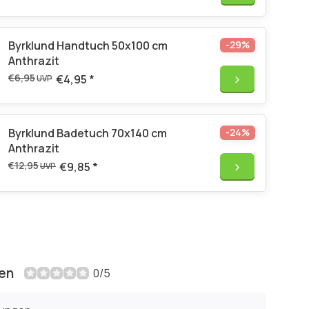
Byrklund Handtuch 50x100 cm
-29%
Anthrazit
€6,95
€4,95
*
UVP
Byrklund Badetuch 70x140 cm
-24%
Anthrazit
€12,95
€9,85
*
UVP
en
0/5