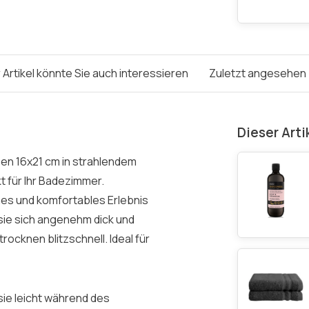
 Artikel könnte Sie auch interessieren
Zuletzt angesehen
Dieser Arti
pen 16x21 cm in strahlendem
t für Ihr Badezimmer.
hes und komfortables Erlebnis
 sie sich angenehm dick und
rocknen blitzschnell. Ideal für
ie leicht während des