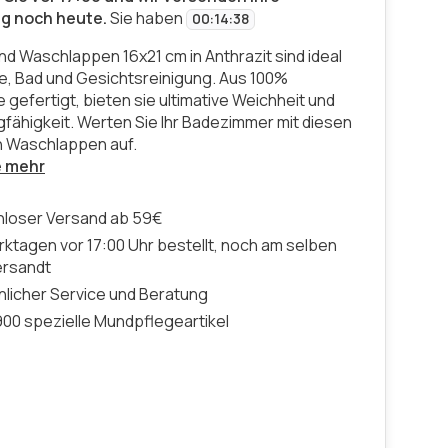
ng noch heute.
Sie haben
00
:
14
:
37
nd Waschlappen 16x21 cm in Anthrazit sind ideal
e, Bad und Gesichtsreinigung. Aus 100%
gefertigt, bieten sie ultimative Weichheit und
fähigkeit. Werten Sie Ihr Badezimmer mit diesen
n Waschlappen auf.
e mehr
nloser Versand ab 59€
ktagen vor 17:00 Uhr bestellt, noch am selben
ersandt
licher Service und Beratung
00 spezielle Mundpflegeartikel