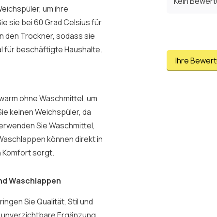
Kein Bewer
eichspüler, um ihre
 sie bei 60 Grad Celsius für
in den Trockner, sodass sie
al für beschäftigte Haushalte.
Ihre Bewer
uwarm ohne Waschmittel, um
ie keinen Weichspüler, da
Verwenden Sie Waschmittel,
 Waschlappen können direkt in
 Komfort sorgt.
lund Waschlappen
ngen Sie Qualität, Stil und
e unverzichtbare Ergänzung