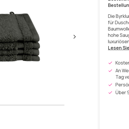
Bestellu
Die Byrklu
für Dusch
Baumwolle 
hohe Saug
luxuriöse
Lesen Si
Koste
An Wer
Tag v
Persön
Über 9