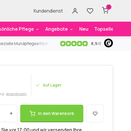
0
Kundendienst
sönliche Pflege
Angebote
Neu
Topseller
Mar
8,9
/
0
ezielle Mundpflegeartikel
Kostenloser Versand
ab 59€
An
Auf Lager
zzgl.
Versandkosten
+
In den Warenkorb
 Sie vor 17:00 und wir versenden Ihre