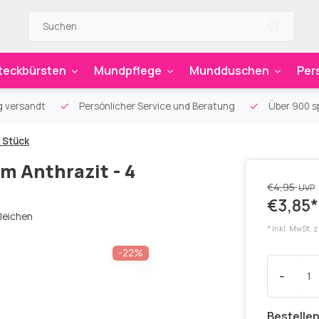
teckbürsten
Mundpflege
Mundduschen
Per
g versandt
Persönlicher Service und Beratung
Über 900 sp
 Stück
m Anthrazit - 4
€4,95
UVP
€3,85*
leichen
* Inkl. MwSt. 
-22%
-
Bestellen