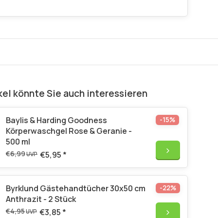
kel könnte Sie auch interessieren
Baylis & Harding Goodness
-15%
Körperwaschgel Rose & Geranie -
500 ml
€6,99
€5,95
*
UVP
Byrklund Gästehandtücher 30x50 cm
-22%
Anthrazit - 2 Stück
€4,95
€3,85
*
UVP