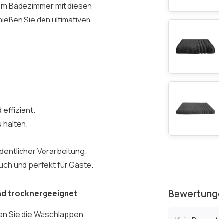
em Badezimmer mit diesen
ießen Sie den ultimativen
 effizient.
u halten.
rdentlicher Verarbeitung.
auch und perfekt für Gäste.
Bewertung
nd trocknergeeignet
hen Sie die Waschlappen