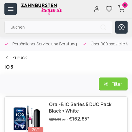
0
Persönlicher Service und Beratung
Über 900 spezielle Mu
Zurück
iO 5
Filter
Oral-B iO Series 5 DUO Pack
Black + White
€162,85
*
€219,99
UVP
-26%