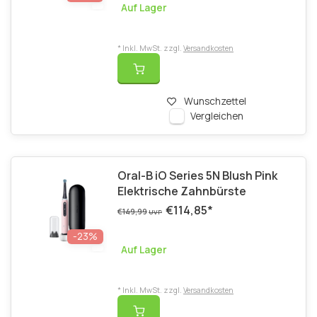
Auf Lager
* Inkl. MwSt. zzgl.
Versandkosten
Wunschzettel
Vergleichen
Oral-B iO Series 5N Blush Pink
Elektrische Zahnbürste
€114,85
*
€149,99
UVP
-23%
Auf Lager
* Inkl. MwSt. zzgl.
Versandkosten