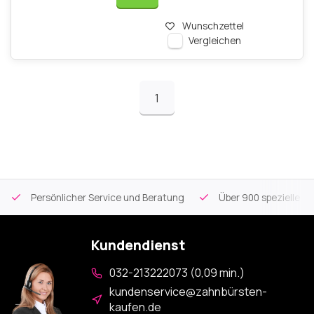
Wunschzettel
Vergleichen
1
Persönlicher Service und Beratung
Über 900 spezielle Mu
Kundendienst
032-213222073 (0,09 min.)
kundenservice@zahnbürsten-
kaufen.de