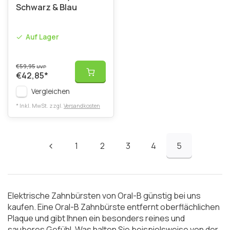
Schwarz & Blau
Auf Lager
€59,95
UVP
€42,85
*
Vergleichen
* Inkl. MwSt. zzgl.
Versandkosten
1
2
3
4
5
Elektrische Zahnbürsten von Oral-B günstig bei uns
kaufen. Eine Oral-B Zahnbürste entfernt oberflächlichen
Plaque und gibt Ihnen ein besonders reines und
sauberes Gefühl. Was halten Sie beispielsweise von der