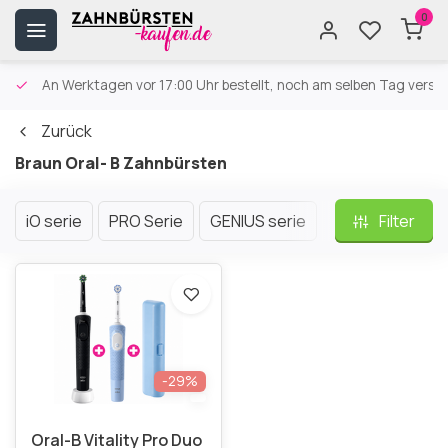
0
An Werktagen vor 17:00 Uhr bestellt, noch am selben Tag versa
Zurück
Braun Oral- B Zahnbürsten
iO serie
PRO Serie
GENIUS serie
Smart Serie
Filter
-29%
Oral-B Vitality Pro Duo