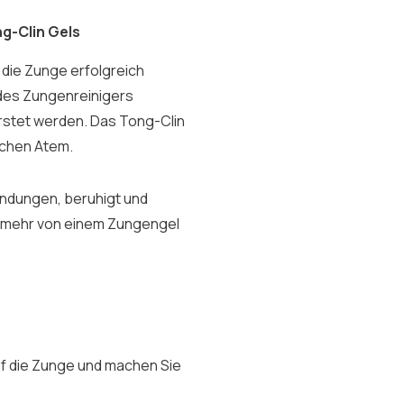
g-Clin Gels
 die Zunge erfolgreich
 des Zungenreinigers
rstet werden. Das Tong-Clin
schen Atem.
zündungen, beruhigt und
ch mehr von einem Zungengel
uf die Zunge und machen Sie