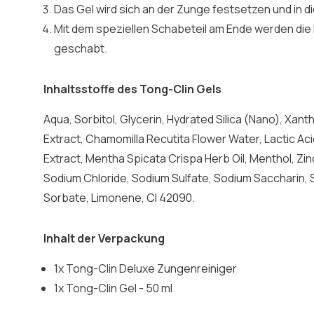
Das Gel wird sich an der Zunge festsetzen und in d
Mit dem speziellen Schabeteil am Ende werden die 
geschabt.
Inhaltsstoffe des Tong-Clin Gels
Aqua, Sorbitol, Glycerin, Hydrated Silica (Nano), Xanth
Extract, Chamomilla Recutita Flower Water, Lactic Acid
Extract, Mentha Spicata Crispa Herb Oil, Menthol, Zi
Sodium Chloride, Sodium Sulfate, Sodium Saccharin,
Sorbate, Limonene, CI 42090.
Inhalt der Verpackung
1x Tong-Clin Deluxe Zungenreiniger
1x Tong-Clin Gel - 50 ml