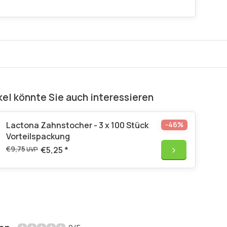
kel könnte Sie auch interessieren
Lactona Zahnstocher - 3 x 100 Stück
-46%
Vorteilspackung
€9,75
€5,25
*
UVP