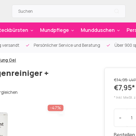
teckbürsten
Mundpflege
Mundduschen
Per
g versandt
Persönlicher Service und Beratung
Über 900 sp
Tung Gel
genreiniger +
€14,95
UVP
€7,95*
rgleichen
* Inkl. MwSt. 
-47%
-
Bestellen