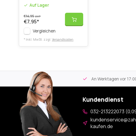
Auf Lager
€14,95
UVP
€7,95
*
Vergleichen
* Inkl. MwSt. zzgl.
Versandkosten
tikel
Kostenloser Versand
ab 59€
An Werktagen vor 17:00
Kundendienst
032-213222073 (0,09
kundenservice@zah
kaufen.de