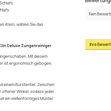
Bewertung
 Schlafs
hlafs
Kein Bewer
n Atem, wählen Sie das
Ihre Bewer
Clin Deluxe Zungenreiniger
ungenschaben. Mit diesem
ger ist ergonomisch gebogen,
d einem Bürstenteil. Zwischen
er offener Winkel, sodass jeder
 hat ein wellenförmiges Muster,