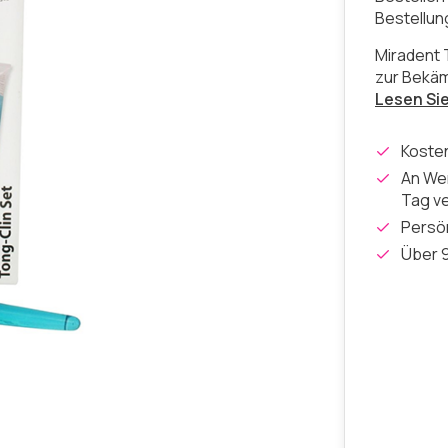
Bestellu
Miradent 
zur Bekä
Lesen Si
Koste
An Wer
Tag v
Persön
Über 9