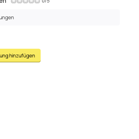
en
0/5
tungen
tung hinzufügen