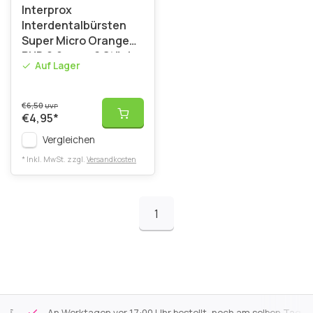
Interprox
Interdentalbürsten
Super Micro Orange
PHD 0.9 mm - 6 Stück
Auf Lager
€6,50
UVP
€4,95
*
Vergleichen
* Inkl. MwSt. zzgl.
Versandkosten
1