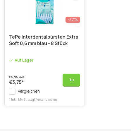
-37%
TePe Interdentalbürsten Extra
Soft 0,6 mm blau - 8 Stück
Auf Lager
€5,95
UVP
€3,75
*
Vergleichen
* Inkl. MwSt. zzgl.
Versandkosten