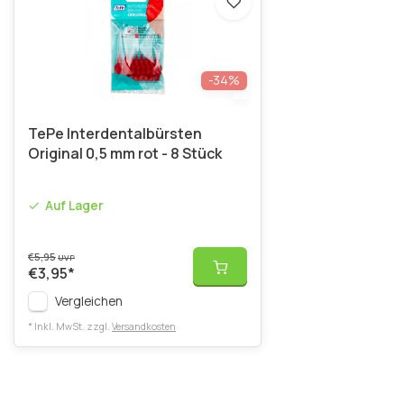
-34%
TePe Interdentalbürsten
Original 0,5 mm rot - 8 Stück
Auf Lager
€5,95
UVP
€3,95
*
Vergleichen
* Inkl. MwSt. zzgl.
Versandkosten