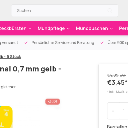
teckbürsten
Mundpflege
Mundduschen
Per
g versandt
Persönlicher Service und Beratung
Über 900 sp
b - 6 Stück
nal 0,7 mm gelb -
€4,95
UVP
€3,45*
rgleichen
* Inkl. MwSt. 
-30%
-
Bestellen