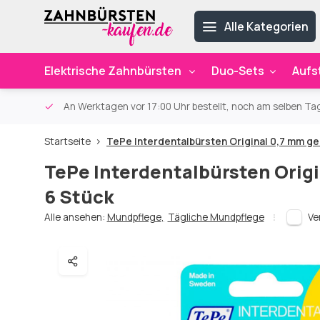
Alle Kategorien
Elektrische Zahnbürsten
Duo-Sets
Aufs
ab 59€
An Werktagen vor 17:00 Uhr bestellt, noch am selben Ta
Startseite
TePe Interdentalbürsten Original 0,7 mm gel
TePe Interdentalbürsten Origi
6 Stück
Alle ansehen:
Mundpflege
,
Tägliche Mundpflege
Ve