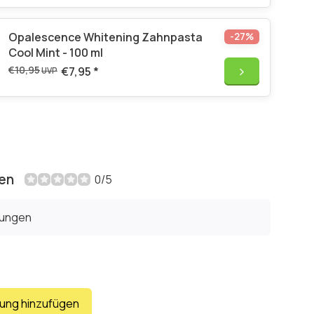
Opalescence Whitening Zahnpasta
-27%
Cool Mint - 100 ml
€10,95
€7,95
*
UVP
en
0/5
tungen
tung hinzufügen