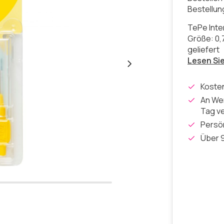
Bestellu
TePe Inte
Größe: 0,
geliefert
Lesen Si
Koste
An Wer
Tag v
Persön
Über 9