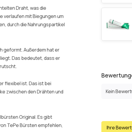
telten Draht, was die
te verlaufen mit Biegungen um
en, durch die Nahrungspartikel
sch geformt. Außerdem hat er
 liegt. Das bedeutet, dass er
rutscht.
Bewertung
flexibel ist. Das ist bei
Kein Bewer
rücke zwischen den Drähten und
ürsten Original. Es gibt
von TePe Bürsten empfehlen,
Ihre Bewer