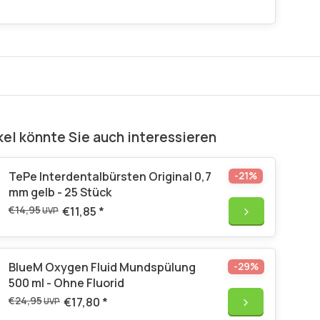
kel könnte Sie auch interessieren
TePe Interdentalbürsten Original 0,7
-21%
mm gelb - 25 Stück
€14,95
€11,85
*
UVP
BlueM Oxygen Fluid Mundspülung
-29%
500 ml - Ohne Fluorid
€24,95
€17,80
*
UVP