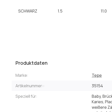
SCHWARZ
1.5
11.0
Produktdaten
Marke:
Tepe
Artikelnummer::
35154
Speziell für:
Baby, Brüc
Karies, Pl
weißere Zä