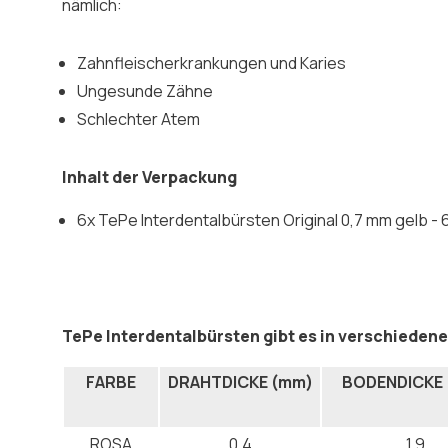
nämlich:
Zahnfleischerkrankungen und Karies
Ungesunde Zähne
Schlechter Atem
Inhalt der Verpackung
6x TePe Interdentalbürsten Original 0,7 mm gelb - 
TePe Interdentalbürsten gibt es in verschieden
FARBE
DRAHTDICKE (mm)
BODENDICKE
ROSA
0.4
1.9