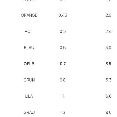
ORANGE
0.45
2.0
ROT
0.5
2.4
BLAU
0.6
3.0
GELB
0.7
3.5
GRÜN
0.8
5.3
LILA
1.1
6.0
GRAU
1.3
9.0