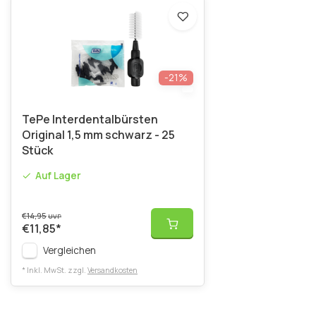
-21%
TePe Interdentalbürsten
Original 1,5 mm schwarz - 25
Stück
Auf Lager
€14,95
UVP
€11,85
*
Vergleichen
* Inkl. MwSt. zzgl.
Versandkosten