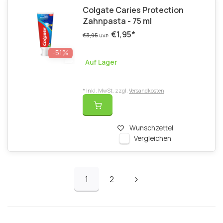
Colgate Caries Protection
Zahnpasta - 75 ml
€1,95
*
€3,95
UVP
-51%
Auf Lager
* Inkl. MwSt. zzgl.
Versandkosten
Wunschzettel
Vergleichen
1
2