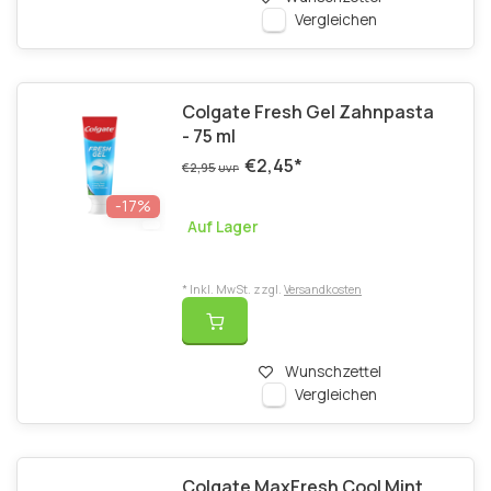
Vergleichen
Colgate Fresh Gel Zahnpasta
- 75 ml
€2,45
*
€2,95
UVP
-17%
Auf Lager
* Inkl. MwSt. zzgl.
Versandkosten
Wunschzettel
Vergleichen
Colgate MaxFresh Cool Mint