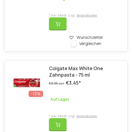
* Inkl. MwSt. zzgl.
Versandkosten
Wunschzettel
Vergleichen
Colgate Max White One
Zahnpasta - 75 ml
€3,45
*
€3,95
UVP
-13%
Auf Lager
* Inkl. MwSt. zzgl.
Versandkosten