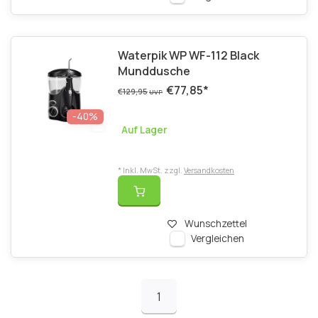
Waterpik WP WF-112 Black
Munddusche
€77,85
*
€129,95
UVP
-40%
Auf Lager
* Inkl. MwSt. zzgl.
Versandkosten
Wunschzettel
Vergleichen
1