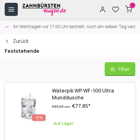
0
An Werktagen vor 17:00 Uhr bestellt, noch am selben Tag versa
Zurück
Feststehende
Filter
Waterpik WP WF-100 Ultra
Munddusche
€77,85
*
€83,00
UVP
-6%
Auf Lager