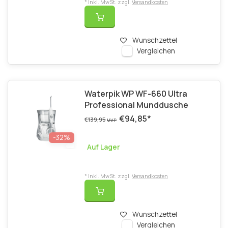
* Inkl. MwSt. zzgl.
Versandkosten
Wunschzettel
Vergleichen
Waterpik WP WF-660 Ultra
Professional Munddusche
€94,85
*
€139,95
UVP
-32%
Auf Lager
* Inkl. MwSt. zzgl.
Versandkosten
Wunschzettel
Vergleichen