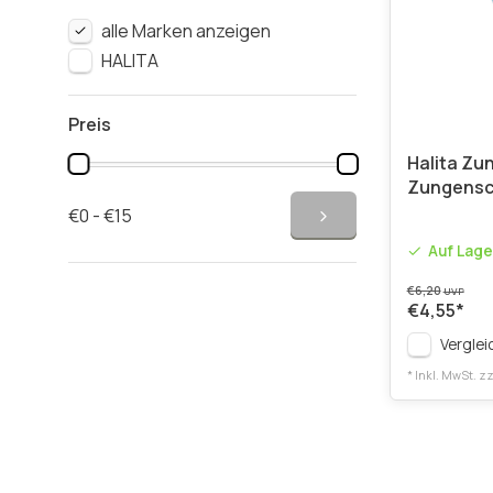
alle Marken anzeigen
HALITA
Preis
Halita Zun
Zungensc
€0 - €15
Auf Lage
€6,20
UVP
€4,55
*
Verglei
* Inkl. MwSt. zz