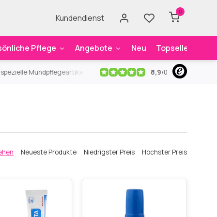
0
Kundendienst
sönliche Pflege
Angebote
Neu
Topseller
Mar
8,9
/
0
ezielle Mundpflegeartikel
Kostenloser Versand
ab 59€
An
ehen
Neueste Produkte
Niedrigster Preis
Höchster Preis