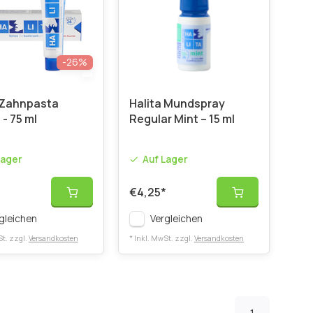
-26%
 Zahnpasta
Halita Mundspray
 - 75 ml
Regular Mint – 15 ml
Lager
Auf Lager
€4,25
*
gleichen
Vergleichen
St. zzgl.
Versandkosten
* Inkl. MwSt. zzgl.
Versandkosten