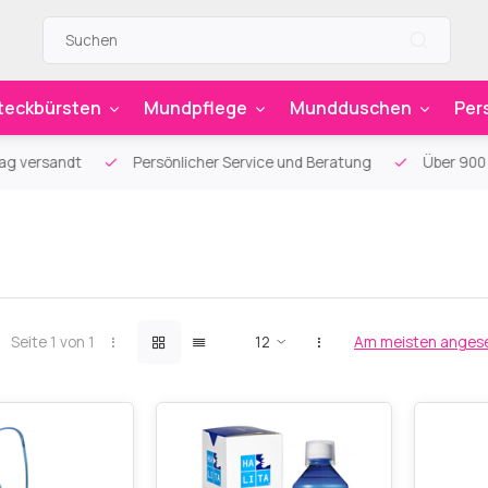
teckbürsten
Mundpflege
Mundduschen
Per
g versandt
Persönlicher Service und Beratung
Über 900 sp
Seite 1 von 1
Am meisten anges