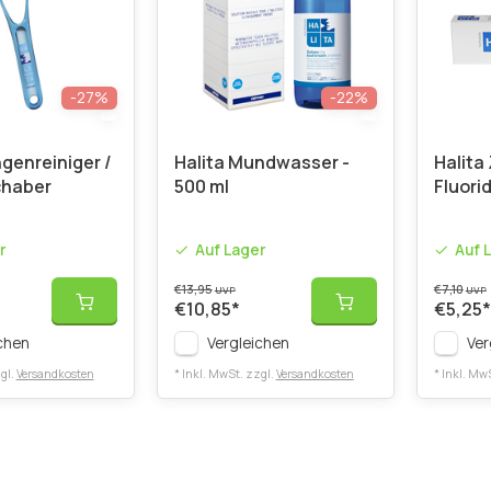
-27%
-22%
genreiniger /
Halita Mundwasser -
Halita
haber
500 ml
Fluorid
r
Auf Lager
Auf 
€13,95
€7,10
UVP
UVP
€10,85
*
€5,25
*
chen
Vergleichen
Ver
gl.
Versandkosten
* Inkl. MwSt. zzgl.
Versandkosten
* Inkl. Mw