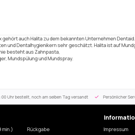
ox gehört auch Halita zu dem bekannten Unternehmen Dentai
en und Dentalhygienikern sehr geschätzt. Halita ist auf Mundge
inie besteht aus
Zahnpasta
,
ger
,
Mundspülung
und
Mundspray.
 Uhr bestellt, noch am selben Tag versandt
Persönlicher Servi
Informati
 min.)
Rückgabe
Impressum