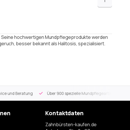
1
d. Seine hochwertigen Mundpflegeprodukte werden
ruch, besser bekannt als Halitosis, spezialisiert.
ce und Beratung
Über 900 spezielle Mundpflegeartikel
Kos
onen
Kontaktdaten
Zahnbürsten-kaufen.de